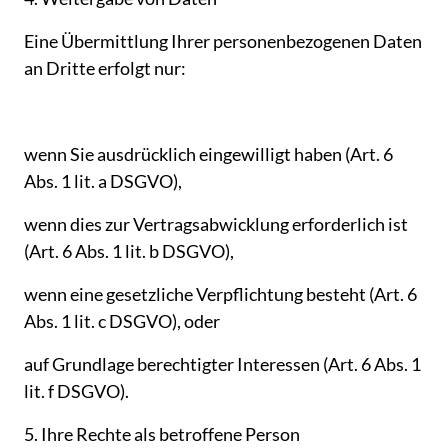
Eine 
Übermittlung 
Ihrer 
personenbezogenen 
Daten 
an 
Dritte 
erfolgt 
nur:
wenn 
Sie 
ausdrücklich 
eingewilligt 
haben 
(Art. 
6 
Abs. 
1 
lit. 
a 
DSGVO),
wenn 
dies 
zur 
Vertragsabwicklung 
erforderlich 
ist 
(Art. 
6 
Abs. 
1 
lit. 
b 
DSGVO),
wenn 
eine 
gesetzliche 
Verpflichtung 
besteht 
(Art. 
6 
Abs. 
1 
lit. 
c 
DSGVO), 
oder
auf 
Grundlage 
berechtigter 
Interessen 
(Art. 
6 
Abs. 
1 
lit. 
f 
DSGVO).
5. 
Ihre 
Rechte 
als 
betroffene 
Person