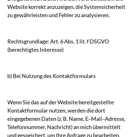
Website 
korrekt 
anzuzeigen, 
die 
Systemsicherheit 
zu 
gewährleisten 
und 
Fehler 
zu 
analysieren.
Rechtsgrundlage: 
Art. 
6 
Abs. 
1 
lit. 
f 
DSGVO 
(berechtigtes 
Interesse)
b) 
Bei 
Nutzung 
des 
Kontaktformulars
Wenn 
Sie 
das 
auf 
der 
Website 
bereitgestellte 
Kontaktformular 
nutzen, 
werden 
die 
dort 
eingegebenen 
Daten 
(z. B. 
Name, 
E‒
Mail‒
Adresse, 
Telefonnummer, 
Nachricht) 
an 
mich 
übermittelt 
und 
gespeichert, 
um 
Ihre 
Anfrage 
zu 
bearbeiten.