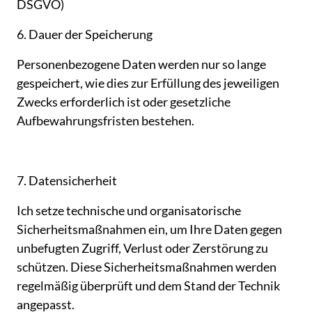
DSGVO)
6. 
Dauer 
der 
Speicherung
Personenbezogene 
Daten 
werden 
nur 
so 
lange 
gespeichert, 
wie 
dies 
zur 
Erfüllung 
des 
jeweiligen 
Zwecks 
erforderlich 
ist 
oder 
gesetzliche 
Aufbewahrungsfristen 
bestehen.
7. 
Datensicherheit
Ich 
setze 
technische 
und 
organisatorische 
Sicherheitsmaßnahmen 
ein, 
um 
Ihre 
Daten 
gegen 
unbefugten 
Zugriff, 
Verlust 
oder 
Zerstörung 
zu 
schützen. 
Diese 
Sicherheitsmaßnahmen 
werden 
regelmäßig 
überprüft 
und 
dem 
Stand 
der 
Technik 
angepasst.