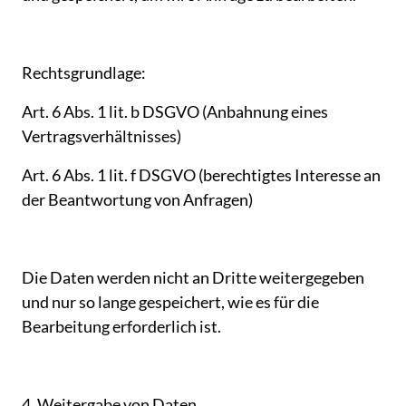
Rechtsgrundlage:
Art. 
6 
Abs. 
1 
lit. 
b 
DSGVO 
(Anbahnung 
eines 
Vertragsverhältnisses)
Art. 
6 
Abs. 
1 
lit. 
f 
DSGVO 
(berechtigtes 
Interesse 
an 
der 
Beantwortung 
von 
Anfragen)
Die 
Daten 
werden 
nicht 
an 
Dritte 
weitergegeben 
und 
nur 
so 
lange 
gespeichert, 
wie 
es 
für 
die 
Bearbeitung 
erforderlich 
ist.
4. 
Weitergabe 
von 
Daten