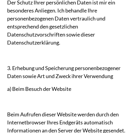
Der 
Schutz 
Ihrer 
persönlichen 
Daten 
ist 
mir 
ein 
besonderes 
Anliegen. 
Ich 
behandle 
Ihre 
personenbezogenen 
Daten 
vertraulich 
und 
entsprechend 
den 
gesetzlichen 
Datenschutzvorschriften 
sowie 
dieser 
Datenschutzerklärung.
3. 
Erhebung 
und 
Speicherung 
personenbezogener 
Daten 
sowie 
Art 
und 
Zweck 
ihrer 
Verwendung
a) 
Beim 
Besuch 
der 
Website
Beim 
Aufrufen 
dieser 
Website 
werden 
durch 
den 
Internetbrowser 
Ihres 
Endgeräts 
automatisch 
Informationen 
an 
den 
Server 
der 
Website 
gesendet. 