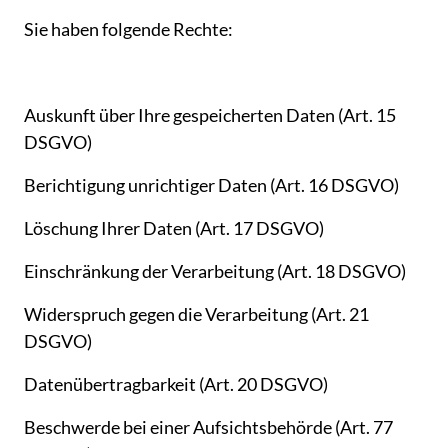
Sie 
haben 
folgende 
Rechte:
Auskunft 
über 
Ihre 
gespeicherten 
Daten 
(Art. 
15 
DSGVO)
Berichtigung 
unrichtiger 
Daten 
(Art. 
16 
DSGVO)
Löschung 
Ihrer 
Daten 
(Art. 
17 
DSGVO)
Einschränkung 
der 
Verarbeitung 
(Art. 
18 
DSGVO)
Widerspruch 
gegen 
die 
Verarbeitung 
(Art. 
21 
DSGVO)
Datenübertragbarkeit 
(Art. 
20 
DSGVO)
Beschwerde 
bei 
einer 
Aufsichtsbehörde 
(Art. 
77 