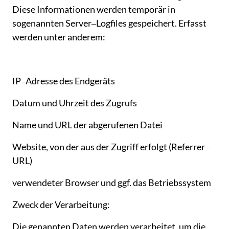
Diese 
Informationen 
werden 
temporär 
in 
sogenannten 
Server‒
Logfiles 
gespeichert. 
Erfasst 
werden 
unter 
anderem:
IP‒
Adresse 
des 
Endgeräts
Datum 
und 
Uhrzeit 
des 
Zugrufs
Name 
und 
URL 
der 
abgerufenen 
Datei
Website, 
von 
der 
aus 
der 
Zugriff 
erfolgt 
(Referrer‒
URL)
verwendeter 
Browser 
und 
ggf. 
das 
Betriebssystem
Zweck 
der 
Verarbeitung:
Die 
genannten 
Daten 
werden 
verarbeitet, 
um 
die 